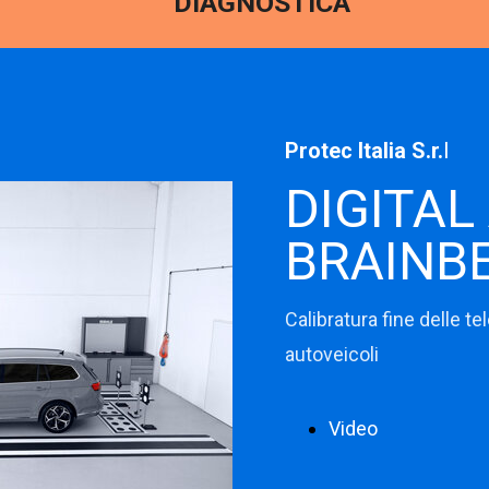
DIAGNOSTICA
FOTO CONNEX
Protec Italia S.r.
l
DIGITA
BRAINB
Calibratura fine delle te
autoveicoli
Video