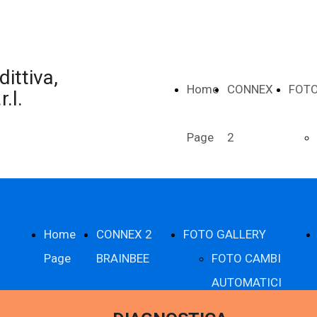
ittiva,
Home
CONNEX
FOTO
.l.
Page
2
BRAINBEE
Home
CONNEX 2
FOTO GALLERY
Page
BRAINBEE
FOTO CAMBI
AUTOMATICI
FOTO CLIMA