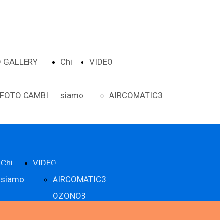
 GALLERY
Chi
VIDEO
FOTO CAMBI
siamo
AIRCOMATIC3
AUTOMATICI
OZONO3
FOTO CLIMA
Calibratura
Chi
VIDEO
siamo
AIRCOMATIC3
FOTO
sistemi ADAS
OZONO3
Calibratura